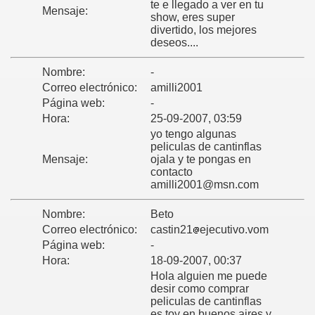
te e llegado a ver en tu
Mensaje:
show, eres super
divertido, los mejores
deseos....
Nombre:
-
Correo electrónico:
amilli2001
Página web:
-
Hora:
25-09-2007, 03:59
yo tengo algunas
peliculas de cantinflas
Mensaje:
ojala y te pongas en
contacto
amilli2001@msn.com
Nombre:
Beto
Correo electrónico:
castin21
ejecutivo.vom
Página web:
-
Hora:
18-09-2007, 00:37
Hola alguien me puede
desir como comprar
peliculas de cantinflas
es toy en buenos aires y