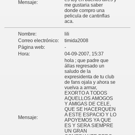
Mensaje:
me gustaria saber
donde compro una
pelicula de cantinflas
aca.
Nombre:
lili
Correo electrónico:
timida2008
Página web:
-
Hora:
04-09-2007, 15:37
hola ; que padre que
állas regresado un
saludo de la
expresidenta de tu club
de fans ojala y ahora se
vuelva a armar,
EXORTO A TODOS
AQUELLOS AMOGOS
Y AMIGAS DE CELE,
QUE SE HACERQUEN
A ESTE ESPACIO Y LO
Mensaje:
APOYEMOS YA QUE
ES Y SERA SIEMPRE
UN GRAN