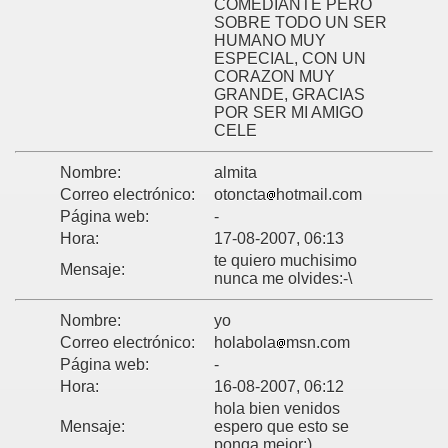
COMEDIANTE PERO
SOBRE TODO UN SER
HUMANO MUY
ESPECIAL, CON UN
CORAZON MUY
GRANDE, GRACIAS
POR SER MI AMIGO
CELE
Nombre:
almita
Correo electrónico:
otoncta
hotmail.com
Página web:
-
Hora:
17-08-2007, 06:13
te quiero muchisimo
Mensaje:
nunca me olvides:-\
Nombre:
yo
Correo electrónico:
holabola
msn.com
Página web:
-
Hora:
16-08-2007, 06:12
hola bien venidos
Mensaje:
espero que esto se
ponga mejor:)