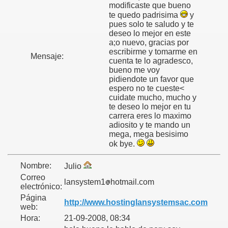
modificaste que bueno
te quedo padrisima
y
pues solo te saludo y te
deseo lo mejor en este
a;o nuevo, gracias por
escribirme y tomarme en
Mensaje:
cuenta te lo agradesco,
bueno me voy
pidiendote un favor que
espero no te cueste<
cuidate mucho, mucho y
te deseo lo mejor en tu
carrera eres lo maximo
adiosito y te mando un
mega, mega besisimo
ok bye.
Nombre:
Julio
Correo
lansystem1
hotmail.com
electrónico:
Página
http://www.hostinglansystemsac.com
web:
Hora:
21-09-2008, 08:34