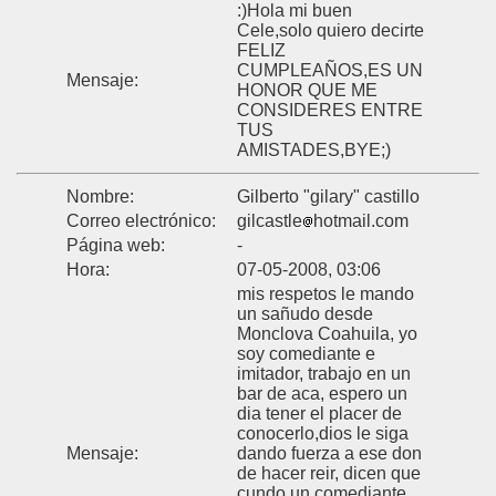
:)Hola mi buen
Cele,solo quiero decirte
FELIZ
CUMPLEAÑOS,ES UN
Mensaje:
HONOR QUE ME
CONSIDERES ENTRE
TUS
AMISTADES,BYE;)
Nombre:
Gilberto "gilary" castillo
Correo electrónico:
gilcastle
hotmail.com
Página web:
-
Hora:
07-05-2008, 03:06
mis respetos le mando
un sañudo desde
Monclova Coahuila, yo
soy comediante e
imitador, trabajo en un
bar de aca, espero un
dia tener el placer de
conocerlo,dios le siga
Mensaje:
dando fuerza a ese don
de hacer reir, dicen que
cundo un comediante