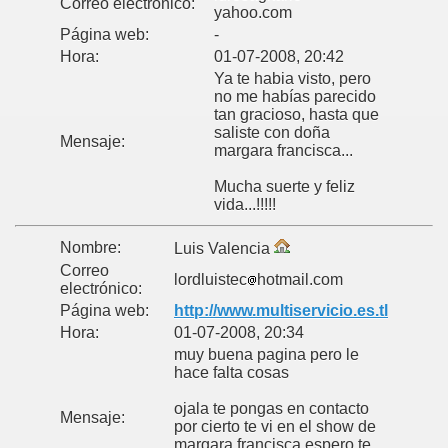
Correo electrónico:
yahoo.com
Página web:
-
Hora:
01-07-2008, 20:42
Ya te habia visto, pero
no me habías parecido
tan gracioso, hasta que
saliste con doña
Mensaje:
margara francisca...
Mucha suerte y feliz
vida...!!!!!
Nombre:
Luis Valencia
Correo
lordluistec
hotmail.com
electrónico:
Página web:
http://www.multiservicio.es.tl
Hora:
01-07-2008, 20:34
muy buena pagina pero le
hace falta cosas
ojala te pongas en contacto
Mensaje:
por cierto te vi en el show de
margara francisca espero te