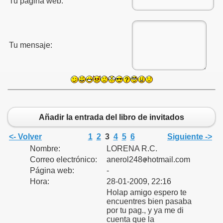
Tu página web:
Tu mensaje:
Añadir la entrada del libro de invitados
<- Volver
1
2
3
4
5
6
Siguiente ->
Nombre:
LORENA R.C.
Correo electrónico:
anerol248
hotmail.com
Página web:
-
Hora:
28-01-2009, 22:16
Holap amigo espero te
encuentres bien pasaba
por tu pag., y ya me di
cuenta que la