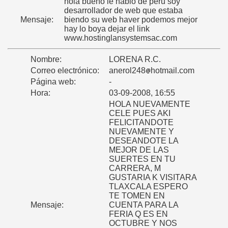
hola bueno le hablo de peru soy
desarrollador de web que estaba
Mensaje:
biendo su web haver podemos mejor
hay lo boya dejar el link
www.hostinglansystemsac.com
Nombre:
LORENA R.C.
Correo electrónico:
anerol248
hotmail.com
Página web:
-
Hora:
03-09-2008, 16:55
HOLA NUEVAMENTE
CELE PUES AKI
FELICITANDOTE
NUEVAMENTE Y
DESEANDOTE LA
MEJOR DE LAS
SUERTES EN TU
CARRERA, M
GUSTARIA K VISITARA
TLAXCALA ESPERO
TE TOMEN EN
Mensaje:
CUENTA PARA LA
FERIA Q ES EN
OCTUBRE Y NOS