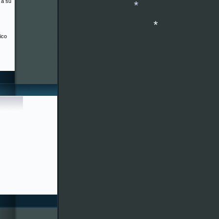
 a su
*
*
ico
*