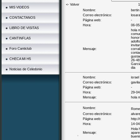
*
<- Volver
1
MIS VIDEOS
Nombre:
berti
Correo electrónico:
losar
CONTACTANOS
Página web:
-
Hora:
06-05
LIBRO DE VISITAS
*
hola 
comun
honor
CANTINFLAS
adolf
invit
Foro Canticlub
Mensaje:
corra
conta
gustar
CHECA MI H5
26-48
Garci
dia
Noticias de Celedonio
Nombre:
israel
Correo electrónico:
gavil
Página web:
-
Hora:
29-04
Mensaje:
hola 
*
Nombre:
Rome
Correo electrónico:
alvar
Página web:
http:
Hora:
14-04
Hola 
Mensaje:
apare
bueni