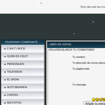
Este sitio web fue c
*
*
*
*
*
CELEDONIO COMEDIANTE
LIBRO DE VISITAS
C A N T I W E B
HOLA REGÁLANOS TU COMENTARIO
*
QUIEN ES CELE?
Tu nombre:
Tu dirección de correo elect
PERSONAJES
Tu página web:
TELEVISION
EL SHOW
Tu mensaje:
*
AUTO BIGRAFIA
*
CHISTES
MIS FOTOS