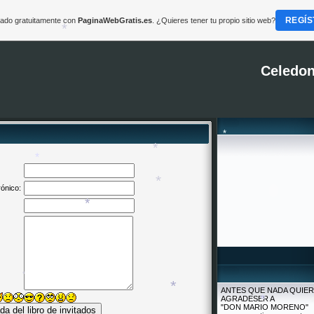
*
REGÍS
reado gratuitamente con
PaginaWebGratis.es
. ¿Quieres tener tu propio sitio web?
*
Celedon
*
*
*
rónico:
*
*
*
ANTES QUE NADA QUIE
AGRADESER A
*
"DON MARIO MORENO"