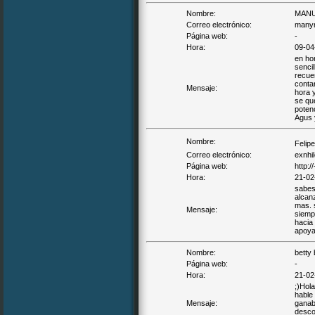
Nombre:
MANU
Correo electrónico:
many
Página web:
-
Hora:
09-04
en ho
*
senci
recue
contar
Mensaje:
hora 
se qu
potenc
Agus y
Nombre:
Felip
Correo electrónico:
exnhi
Página web:
http:
Hora:
21-02
sabes
alcan
mas. s
Mensaje:
siempr
hacia
apoyar
Nombre:
betty 
Página web:
-
Hora:
21-02
;)Hol
hable 
Mensaje:
ganaba
descol