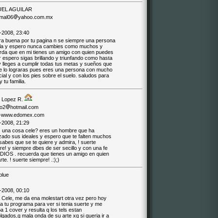
EL AGUILAR
mal06
yahoo.com.mx
-2008, 23:40
ra buena por tu pagina n se siempre una persona
lla y espero nunca cambies como muchos y
rda que en mi tienes un amigo con quien puedes
 espero sigas brillando y triunfando como hasta
y lleges a cumplir todas tus metas y sueños que
e lo lograras pues eres una persona con mucho
ial y con los pies sobre el suelo. saludos para
 tu familia.
e Lopez R.
lo2
hotmail.com
//-www.edomex.com
-2008, 21:29
 una cosa cele? eres un hombre que ha
zado sus ideales y espero que te falten muchos
abes que se te quiere y admira, ! suerte
e! y siempre dbes de ser secillo y con una fe
 DIOS . recuerda que tienes un amigo en quien
te. ! suerte siempre! .:);)
blue
-2008, 00:10
a Cele, me da ena molestart otra vez pero hoy
a tu programa para ver si tenia suerte y me
 1 cover y resulta q los tels estan
gados,q mala onda de su arte xq si queria ir a