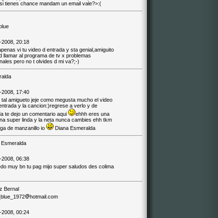
 si tienes chance mandam un email vale?>:(
blue
-2008, 20:18
penas vi tu video d entrada y sta genial,amiguito
d llamar al programa de tv x problemas
ales pero no t olvides d mi va?;-)
alda
-2008, 17:40
q tal amigueto jeje como megusta mucho el video
entrada y la cancion:)regrese a verlo y de
a te dejo un comentario aqui
ehhh eres una
na super linda y la neta nunca cambies ehh tkm
iga de manzanillo io
Diana Esmeralda
 Esmeralda
-2008, 06:38
edo muy bn tu pag mijo super saludos des colima
z Bernal
_blue_1972
hotmail.com
-2008, 00:24