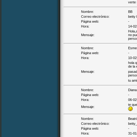
verte
Nombre:
BB
Correo electrónico:
betty 
Página web:
-
Hora:
14-02
Hola,a
Mensaje:
no pu
person
Nombre:
Esmer
Página web:
-
Hora:
10-02
hola 
de la 
Mensaje:
pasad
perso
tu am
Nombre:
Diana
Página web:
-
Hora:
06-02
te qu
Mensaje:
Nombre:
Beatri
Correo electrónico:
betty
Página web:
-
Hora:
31-01