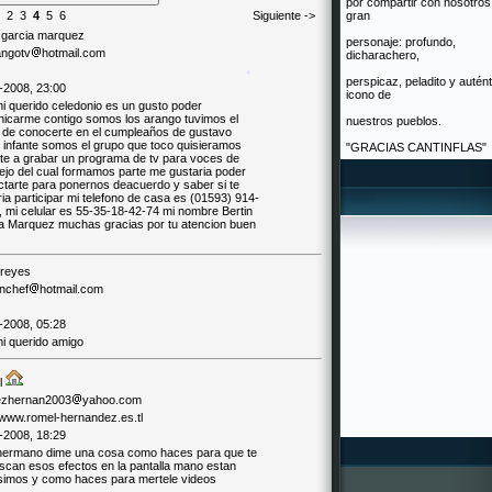
por compartir con nosotros
2
3
4
5
6
Siguiente ->
gran
*
n garcia marquez
personaje: profundo,
angotv
hotmail.com
dicharachero,
*
perspicaz, peladito y autént
-2008, 23:00
icono de
mi querido celedonio es un gusto poder
icarme contigo somos los arango tuvimos el
nuestros pueblos.
 de conocerte en el cumpleaños de gustavo
o infante somos el grupo que toco quisieramos
"GRACIAS CANTINFLAS"
arte a grabar un programa de tv para voces de
lejo del cual formamos parte me gustaria poder
*
ctarte para ponernos deacuerdo y saber si te
ia participar mi telefono de casa es (01593) 914-
, mi celular es 55-35-18-42-74 mi nombre Bertin
a Marquez muchas gracias por tu atencion buen
 reyes
anchef
hotmail.com
-2008, 05:28
mi querido amigo
l
ezhernan2003
yahoo.com
//www.romel-hernandez.es.tl
-2008, 18:29
hermano dime una cosa como haces para que te
scan esos efectos en la pantalla mano estan
simos y como haces para mertele videos