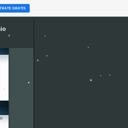
*
TRATE GRATIS
*
io
*
*
*
*
*
*
*
*
*
RO