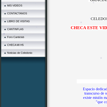
MIS VIDEOS
CONTACTANOS
*
CELEDON
*
LIBRO DE VISITAS
CHECA ESTE VI
*
CANTINFLAS
*
*
Foro Canticlub
*
CHECA MI H5
*
Noticias de Celedonio
*
Espacio dedicad
transcurso de 
existe misión m
"que co