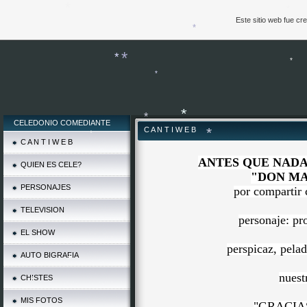
Este sitio web fue c
*
*
*
*
*
*
CELEDONIO COMEDIANTE
C A N T I W E B
*
*
C A N T I W E B
*
ANTES QUE NADA
*
QUIEN ES CELE?
"DON M
PERSONAJES
por compartir 
TELEVISION
personaje: pr
EL SHOW
*
perspicaz, pelad
AUTO BIGRAFIA
nuest
CHISTES
*
MIS FOTOS
*
"GRACIA