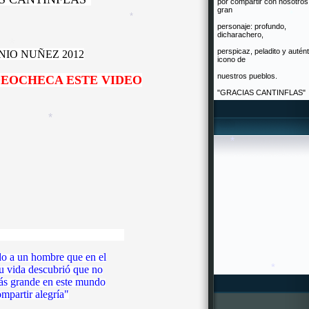
por compartir con nosotros
*
gran
personaje: profundo,
dicharachero,
*
perspicaz, peladito y autént
IO NUÑEZ 2012
icono de
*
nuestros pueblos.
*
DEOCHECA ESTE VIDEO
"GRACIAS CANTINFLAS"
*
*
o a un hombre que en el
su vida descubrió que no
ás grande en este mundo
mpartir alegría"