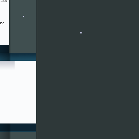
 a su
*
ico
*
*