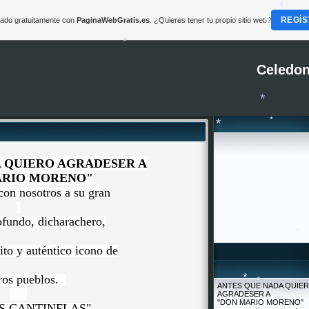
*
REGÍS
reado gratuitamente con
PaginaWebGratis.es
. ¿Quieres tener tu propio sitio web?
*
*
*
*
*
Celedon
*
*
*
*
 QUIERO AGRADESER A
ARIO MORENO"
con nosotros a su gran
ofundo, dicharachero,
ito y auténtico icono de
ros pueblos.
ANTES QUE NADA QUIE
AGRADESER A
"DON MARIO MORENO"
*
S CANTINFLAS"