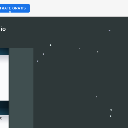
TRATE GRATIS
*
*
*
io
*
*
*
*
*
*
*
*
RO
*